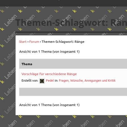
Themen-Schlagwort: Rä
Start
›
Forum
›
Themen-Schlagwort: Ränge
Ansicht von 1 Thema (von insgesamt 1)
Thema
Vorschläge für verschiedene Ränge
Erstellt von:
Pedel
in:
Fragen, Wünsche, Anregungen und Kritik
Ansicht von 1 Thema (von insgesamt 1)