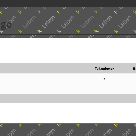
nge
Teilnehmer
B
2