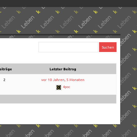
eiträge
Letzter Beitrag
2
vor 10 Jahren, 5 Monaten
4poc