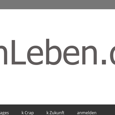
mages
k Crap
k Zukunft
anmelden