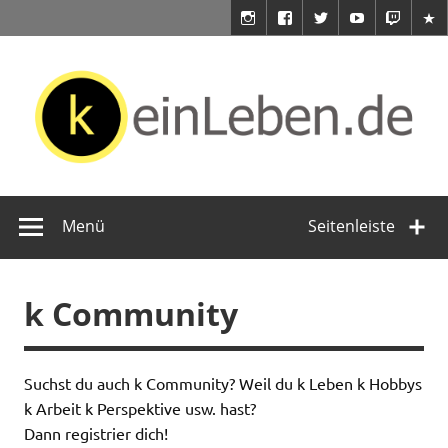
Zum
Inhalt
springen
keinLeben.de
Du hast doch kein Leben!
Menü
Seitenleiste
k Community
Suchst du auch k Community? Weil du k Leben k Hobbys
k Arbeit k Perspektive usw. hast?
Dann registrier dich!