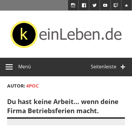
Zum
Inhalt
springen
keinLeben.de
Du hast doch kein Leben!
Menü
Seitenleiste
AUTOR:
4POC
Du hast keine Arbeit… wenn deine
Firma Betriebsferien macht.