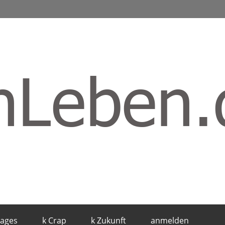
mages
k Crap
k Zukunft
anmelden