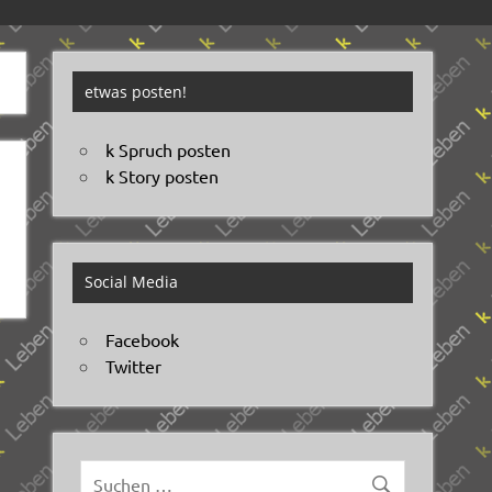
etwas posten!
k Spruch posten
k Story posten
Social Media
Facebook
Twitter