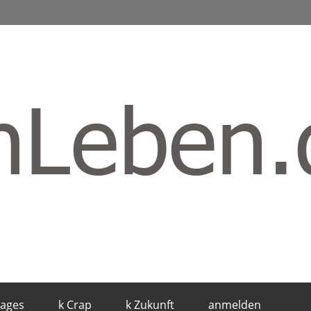
mages
k Crap
k Zukunft
anmelden