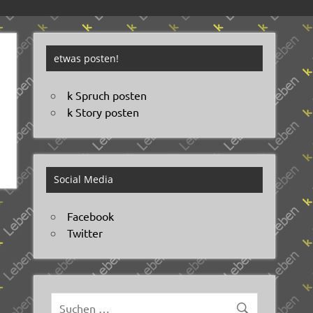
etwas posten!
k Spruch posten
k Story posten
Social Media
Facebook
Twitter