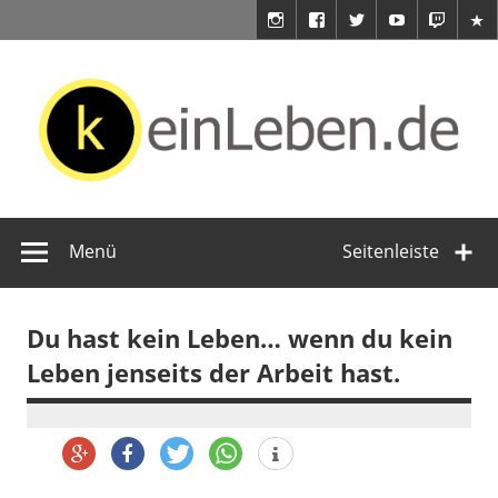
Zum
Inhalt
springen
keinLeben.de
Du hast doch kein Leben!
Menü
Seitenleiste
Du hast kein Leben… wenn du kein
Leben jenseits der Arbeit hast.