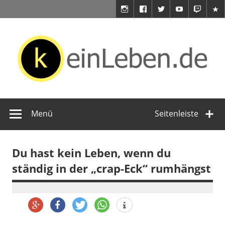
Zum
Inhalt
springen
keinLeben.de
Du hast doch kein Leben!
Menü
Seitenleiste
Du hast kein Leben, wenn du
ständig in der „crap-Eck“ rumhängst