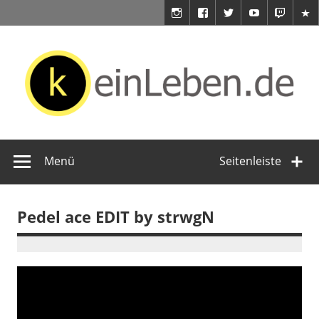
Zum
Inhalt
springen
keinLeben.de
Du hast doch kein Leben!
Menü
Seitenleiste
Pedel ace EDIT by strwgN