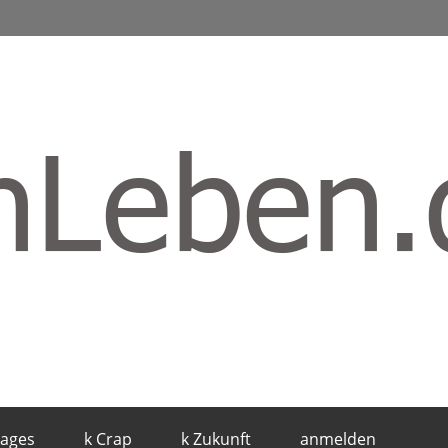
mages
k Crap
k Zukunft
anmelden