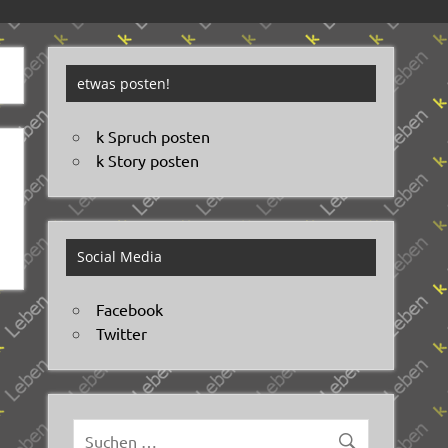
etwas posten!
k Spruch posten
k Story posten
Social Media
Facebook
Twitter